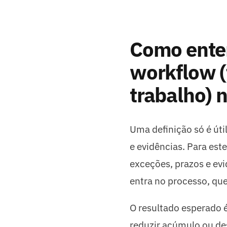
Como ente
workflow (
trabalho) n
Uma definição só é úti
e evidências. Para est
exceções, prazos e ev
entra no processo, qu
O resultado esperado é
reduzir acúmulo ou des