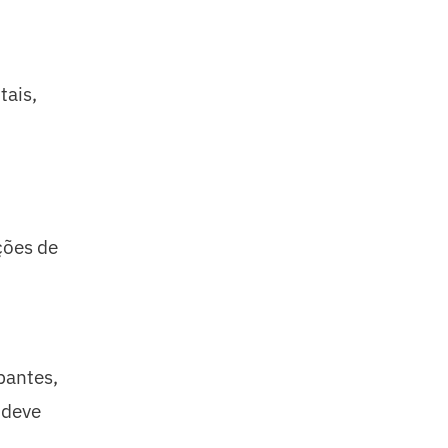
tais,
ções de
pantes,
 deve