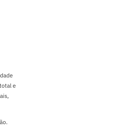
idade
total e
ais,
ão.