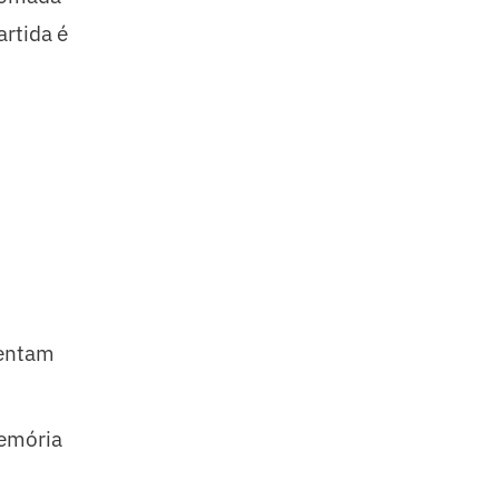
rtida é
tentam
emória