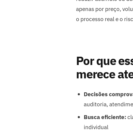
apenas por preço, vol
o processo real e o ri
Por que es
merece at
Decisões comprov
auditoria, atendim
Busca eficiente:
cl
individual