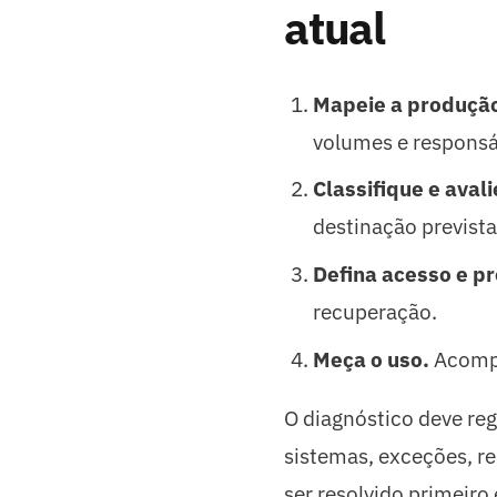
atual
Mapeie a produçã
volumes e responsá
Classifique e avali
destinação prevista
Defina acesso e p
recuperação.
Meça o uso.
Acompa
O diagnóstico deve reg
sistemas, exceções, re
ser resolvido primeiro