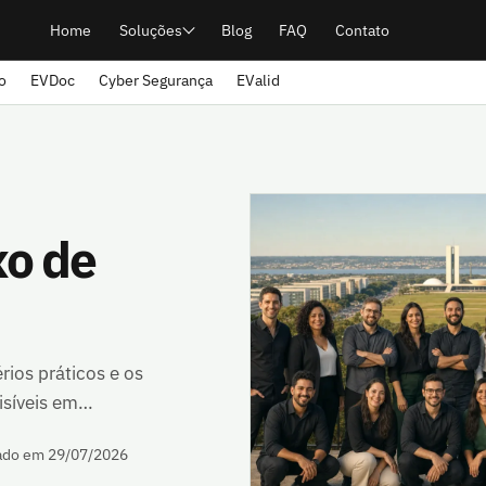
Home
Soluções
Blog
FAQ
Contato
o
EVDoc
Cyber Segurança
EValid
xo de
rios práticos e os
visíveis em…
ado em 29/07/2026