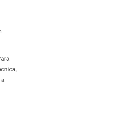
m
Para
écnica,
 a