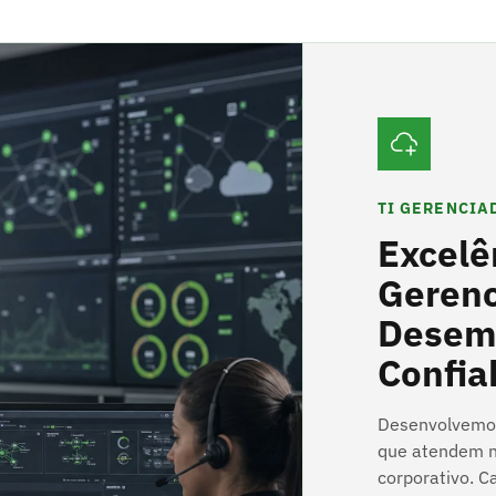
TI GERENCIA
Excelê
Gerenc
Desem
Confia
Desenvolvemos
que atendem n
corporativo. C