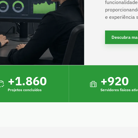
funcionalidad
proporcionando
e experiência s
Descubra ma
+
1.860
+
920
Projetos concluídos
Servidores físicos ati