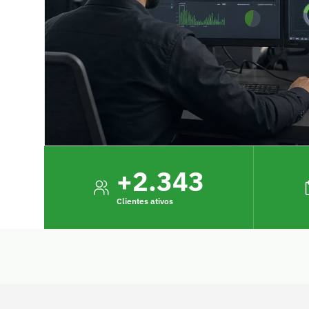
+
2.343
Clientes ativos