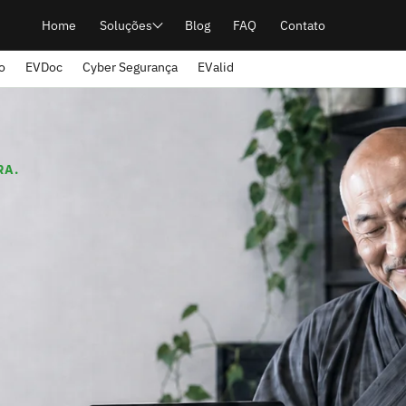
Home
Soluções
Blog
FAQ
Contato
o
EVDoc
Cyber Segurança
EValid
RA.