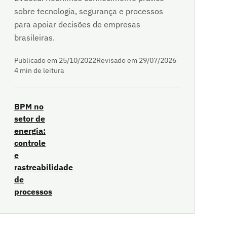
sobre tecnologia, segurança e processos
para apoiar decisões de empresas
brasileiras.
Publicado em 25/10/2022
Revisado em 29/07/2026
4 min de leitura
BPM no
setor de
energia:
controle
e
rastreabilidade
de
processos