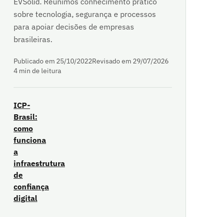
EVSolid. Reunimos conhecimento prático
sobre tecnologia, segurança e processos
para apoiar decisões de empresas
brasileiras.
Publicado em 25/10/2022
Revisado em 29/07/2026
4 min de leitura
ICP-
Brasil:
como
funciona
a
infraestrutura
de
confiança
digital