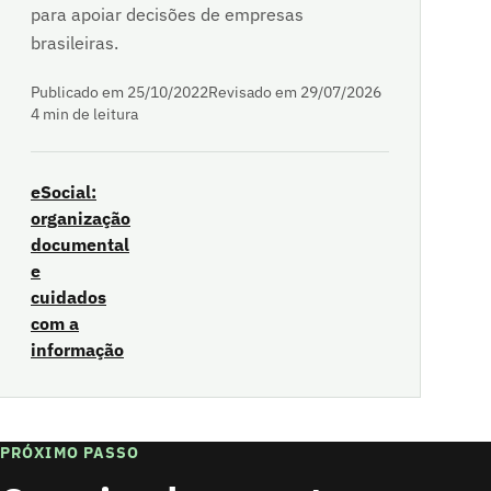
para apoiar decisões de empresas
brasileiras.
Publicado em 25/10/2022
Revisado em 29/07/2026
4 min de leitura
eSocial:
organização
documental
e
cuidados
com a
informação
PRÓXIMO PASSO