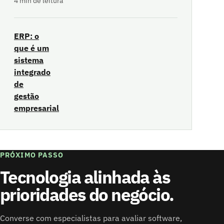
4 min de leitura
ERP: o
que é um
sistema
integrado
de
gestão
empresarial
PRÓXIMO PASSO
Tecnologia alinhada às
prioridades do negócio.
Converse com especialistas para avaliar software,